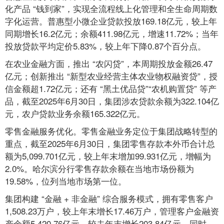
化产品 “钱到家”，实现全流程线上化管理和全生命周期数
字化运营。普惠型小微企业贷款投放169.18亿元，较上年
同期增长16.2亿元；余额411.98亿元，增速11.72%；当年
投放贷款平均定价5.83%，较上年下降0.87个百分点。
在农业金融方面，推出 “农闪贷”，本周期投放金额26.47
亿元；创新推出 “新型农业经营主体农业物权融资贷”，授
信金额超1.72亿元；还有 “黑土优品贷”“农机购置贷” 等产
品，截至2025年6月30日，集团涉农贷款余额为322.104亿
元，农户贷款业务余额165.322亿元。
零售金融服务优化。零售金融业务定位于集团战略转型的
重点，截至2025年6月30日，集团零售存款本外币合计总
额为5,099.701亿元，较上年末增加99.931亿元，增幅为
2.0%。哈尔滨分行零售存款余额在当地市场份额为
19.58%，位列当地市场第一位。
集团构建 “金融 + 非金融” 综合服务模式，拥有零售客户
1,508.23万户，较上年末增长17.46万户，管理客户金融资
产余额5,420.76亿元，较去年末增长203.84亿元。同时，